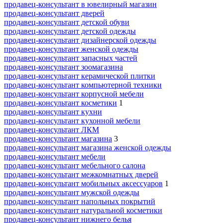
продавец-консультант в ювелирный магазин
продавец-консультант дверей
продавец-консультант детской обуви
продавец-консультант детской одежды
продавец-консультант дизайнерской одежды
продавец-консультант женской одежды
продавец-консультант запасных частей
продавец-консультант зоомагазина
продавец-консультант керамической плитки
продавец-консультант компьютерной техники
продавец-консультант корпусной мебели
продавец-консультант косметики
1
продавец-консультант кухни
продавец-консультант кухонной мебели
продавец-консультант ЛКМ
продавец-консультант магазина
3
продавец-консультант магазина женской одежды
продавец-консультант мебели
продавец-консультант мебельного салона
продавец-консультант межкомнатных дверей
продавец-консультант мобильных аксессуаров
1
продавец-консультант мужской одежды
продавец-консультант напольных покрытий
продавец-консультант натуральной косметики
продавец-консультант нижнего белья