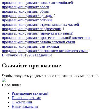
продавец-консультант новых автомобилей
продавец-консультант обоев
продавец-консультант обуви
продавец-консультант одежды
2
продавец-консультант оптики
продавец-консультант отдела запасных частей
продавец-консультант парфюмерии
1
продавец-консультант (продукты питания)
продавец-консультант профессиональной косметики
продавец-консультант салона сотовой связи
продавец-консультант сантехники
продавец-консультант со знанием китайского языка
В начало
17
18
19
20
21
22
дальше
Скачайте приложение
Чтобы получать уведомления о приглашениях мгновенно
HeadHunter
Размещение вакансий
Поиск по резюме
О компании
Наши вакансии