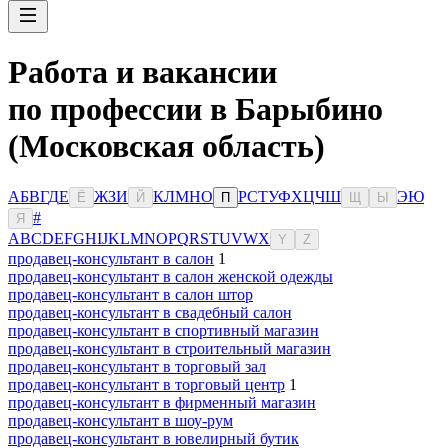
Работа и вакансии
по профессии в Барыбино
(Московская область)
А
Б
В
Г
Д
Е
Ж
З
И
К
Л
М
Н
О
Р
С
Т
У
Ф
Х
Ц
Ч
Ш
Э
Ю
Ё
Й
П
Щ
Ы
#
Я
A
B
C
D
E
F
G
H
I
J
K
L
M
N
O
P
Q
R
S
T
U
V
W
X
Y
Z
продавец-консультант в салон
1
продавец-консультант в салон женской одежды
продавец-консультант в салон штор
продавец-консультант в свадебный салон
продавец-консультант в спортивный магазин
продавец-консультант в строительный магазин
продавец-консультант в торговый зал
продавец-консультант в торговый центр
1
продавец-консультант в фирменный магазин
продавец-консультант в шоу-рум
продавец-консультант в ювелирный бутик