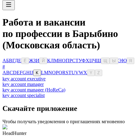
Работа и вакансии
по профессии в Барыбино
(Московская область)
А
Б
В
Г
Д
Е
Ж
З
И
К
Л
М
Н
О
П
Р
С
Т
У
Ф
Х
Ц
Ч
Ш
Э
Ю
Ё
Й
Щ
Ы
Я
#
A
B
C
D
E
F
G
H
I
J
L
M
N
O
P
Q
R
S
T
U
V
W
X
K
Y
Z
key account executive
key account manager
key account manager (HoReCa)
key account specialist
Скачайте приложение
Чтобы получать уведомления о приглашениях мгновенно
HeadHunter