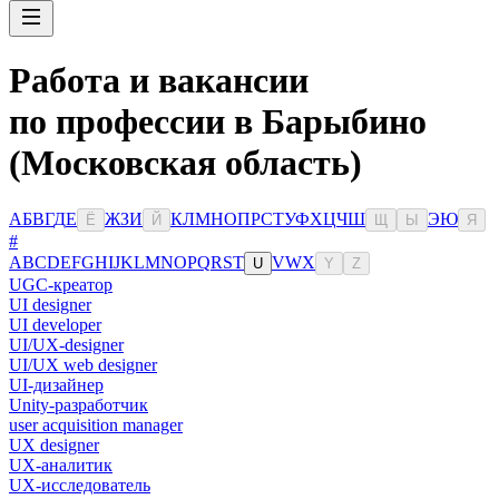
Работа и вакансии
по профессии в Барыбино
(Московская область)
А
Б
В
Г
Д
Е
Ж
З
И
К
Л
М
Н
О
П
Р
С
Т
У
Ф
Х
Ц
Ч
Ш
Э
Ю
Ё
Й
Щ
Ы
Я
#
A
B
C
D
E
F
G
H
I
J
K
L
M
N
O
P
Q
R
S
T
V
W
X
U
Y
Z
UGC-креатор
UI designer
UI developer
UI/UX-designer
UI/UX web designer
UI-дизайнер
Unity-разработчик
user acquisition manager
UX designer
UX-аналитик
UX-исследователь