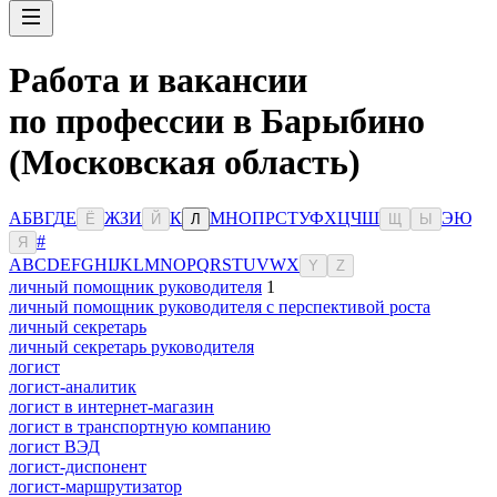
Работа и вакансии
по профессии в Барыбино
(Московская область)
А
Б
В
Г
Д
Е
Ж
З
И
К
М
Н
О
П
Р
С
Т
У
Ф
Х
Ц
Ч
Ш
Э
Ю
Ё
Й
Л
Щ
Ы
#
Я
A
B
C
D
E
F
G
H
I
J
K
L
M
N
O
P
Q
R
S
T
U
V
W
X
Y
Z
личный помощник руководителя
1
личный помощник руководителя с перспективой роста
личный секретарь
личный секретарь руководителя
логист
логист-аналитик
логист в интернет-магазин
логист в транспортную компанию
логист ВЭД
логист-диспонент
логист-маршрутизатор