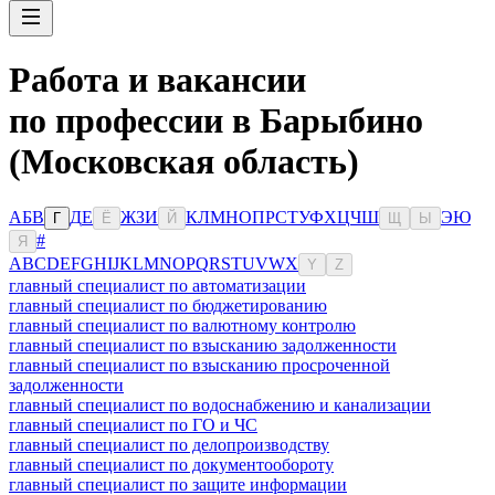
Работа и вакансии
по профессии в Барыбино
(Московская область)
А
Б
В
Д
Е
Ж
З
И
К
Л
М
Н
О
П
Р
С
Т
У
Ф
Х
Ц
Ч
Ш
Э
Ю
Г
Ё
Й
Щ
Ы
#
Я
A
B
C
D
E
F
G
H
I
J
K
L
M
N
O
P
Q
R
S
T
U
V
W
X
Y
Z
главный специалист по автоматизации
главный специалист по бюджетированию
главный специалист по валютному контролю
главный специалист по взысканию задолженности
главный специалист по взысканию просроченной
задолженности
главный специалист по водоснабжению и канализации
главный специалист по ГО и ЧС
главный специалист по делопроизводству
главный специалист по документообороту
главный специалист по защите информации