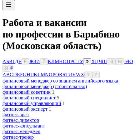
Работа и вакансии
по профессии в Барыбино
(Московская область)
А
Б
В
Г
Д
Е
Ж
З
И
К
Л
М
Н
О
П
Р
С
Т
У
Х
Ц
Ч
Ш
Э
Ю
Ё
Й
Ф
Щ
Ы
#
Я
A
B
C
D
E
F
G
H
I
J
K
L
M
N
O
P
Q
R
S
T
U
V
W
X
Y
Z
финансовый менеджер со знанием английского языка
финансовый менеджер (строительство)
финансовый советник
1
финансовый специалист
5
финансовый управляющий
1
финансовый эксперт
1
фитнес-врач
фитнес-директор
фитнес-консультант
фитнес-менеджер
фитнес-тренер