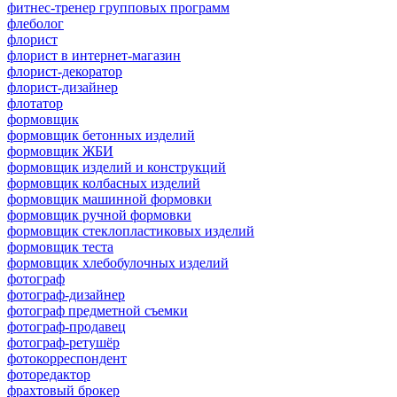
фитнес-тренер групповых программ
флеболог
флорист
флорист в интернет-магазин
флорист-декоратор
флорист-дизайнер
флотатор
формовщик
формовщик бетонных изделий
формовщик ЖБИ
формовщик изделий и конструкций
формовщик колбасных изделий
формовщик машинной формовки
формовщик ручной формовки
формовщик стеклопластиковых изделий
формовщик теста
формовщик хлебобулочных изделий
фотограф
фотограф-дизайнер
фотограф предметной съемки
фотограф-продавец
фотограф-ретушёр
фотокорреспондент
фоторедактор
фрахтовый брокер