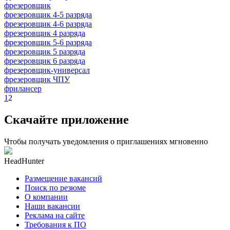
фрезеровщик
фрезеровщик 4-5 разряда
фрезеровщик 4-6 разряда
фрезеровщик 4 разряда
фрезеровщик 5-6 разряда
фрезеровщик 5 разряда
фрезеровщик 6 разряда
фрезеровщик-универсал
фрезеровщик ЧПУ
фрилансер
1
2
Скачайте приложение
Чтобы получать уведомления о приглашениях мгновенно
HeadHunter
Размещение вакансий
Поиск по резюме
О компании
Наши вакансии
Реклама на сайте
Требования к ПО