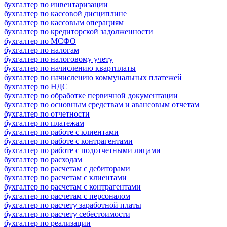
бухгалтер по инвентаризации
бухгалтер по кассовой дисциплине
бухгалтер по кассовым операциям
бухгалтер по кредиторской задолженности
бухгалтер по МСФО
бухгалтер по налогам
бухгалтер по налоговому учету
бухгалтер по начислению квартплаты
бухгалтер по начислению коммунальных платежей
бухгалтер по НДС
бухгалтер по обработке первичной документации
бухгалтер по основным средствам и авансовым отчетам
бухгалтер по отчетности
бухгалтер по платежам
бухгалтер по работе с клиентами
бухгалтер по работе с контрагентами
бухгалтер по работе с подотчетными лицами
бухгалтер по расходам
бухгалтер по расчетам с дебиторами
бухгалтер по расчетам с клиентами
бухгалтер по расчетам с контрагентами
бухгалтер по расчетам с персоналом
бухгалтер по расчету заработной платы
бухгалтер по расчету себестоимости
бухгалтер по реализации