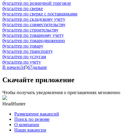
бухгалтер по розничной торговле
бухгалтер по сверке
бухгалтер по сверке с поставщиками
бухгалтер по складскому учету
бухгалтер по совместительству
бухгалтер по строительству
бухгалтер по товарному учету
бухгалтер по товародвижению
бухгалтер по товару
бухгалтер по транспорту
бухгалтер по услугам
бухгалтер по учету
В начало
3
4
5
6
7
дальше
Скачайте приложение
Чтобы получать уведомления о приглашениях мгновенно
HeadHunter
Размещение вакансий
Поиск по резюме
О компании
Наши вакансии