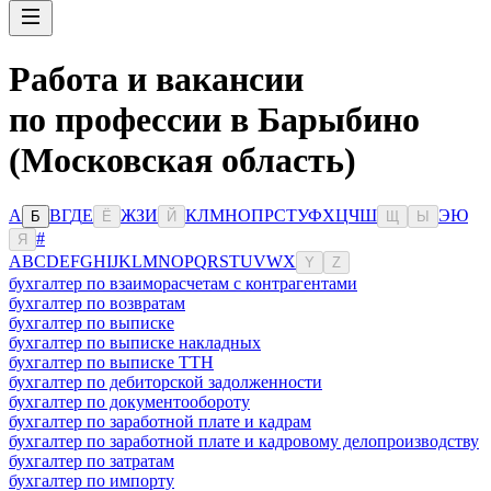
Работа и вакансии
по профессии в Барыбино
(Московская область)
А
В
Г
Д
Е
Ж
З
И
К
Л
М
Н
О
П
Р
С
Т
У
Ф
Х
Ц
Ч
Ш
Э
Ю
Б
Ё
Й
Щ
Ы
#
Я
A
B
C
D
E
F
G
H
I
J
K
L
M
N
O
P
Q
R
S
T
U
V
W
X
Y
Z
бухгалтер по взаиморасчетам с контрагентами
бухгалтер по возвратам
бухгалтер по выписке
бухгалтер по выписке накладных
бухгалтер по выписке ТТН
бухгалтер по дебиторской задолженности
бухгалтер по документообороту
бухгалтер по заработной плате и кадрам
бухгалтер по заработной плате и кадровому делопроизводству
бухгалтер по затратам
бухгалтер по импорту