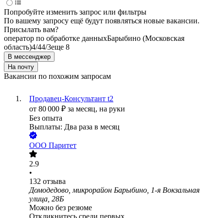
Попробуйте изменить запрос или фильтры
По вашему запросу ещё будут появляться новые вакансии.
Присылать вам?
оператор по обработке данных
Барыбино (Московская
область)
4/4
4/3
еще 8
В мессенджер
На почту
Вакансии по похожим запросам
Продавец-Консультант t2
от
80 000
₽
за месяц,
на руки
Без опыта
Выплаты: Два раза в месяц
ООО
Паритет
2.9
•
132
отзыва
Домодедово, микрорайон Барыбино, 1-я Вокзальная
улица, 28Б
Можно без резюме
Откликнитесь среди первых