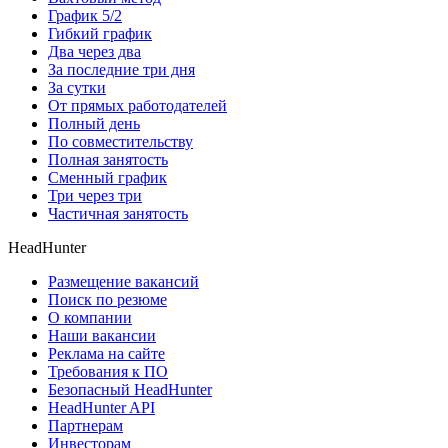
График 5/2
Гибкий график
Два через два
За последние три дня
За сутки
От прямых работодателей
Полный день
По совместительству
Полная занятость
Сменный график
Три через три
Частичная занятость
HeadHunter
Размещение вакансий
Поиск по резюме
О компании
Наши вакансии
Реклама на сайте
Требования к ПО
Безопасный HeadHunter
HeadHunter API
Партнерам
Инвесторам