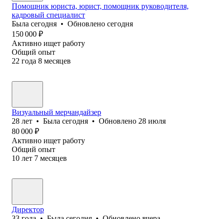
Помощник юриста, юрист, помощник руководителя,
кадровый специалист
Была
сегодня
•
Обновлено
сегодня
150 000
₽
Активно ищет работу
Общий опыт
22
года
8
месяцев
Визуальный мерчандайзер
28
лет
•
Была
сегодня
•
Обновлено
28 июля
80 000
₽
Активно ищет работу
Общий опыт
10
лет
7
месяцев
Директор
33
года
•
Была
сегодня
•
Обновлено
вчера