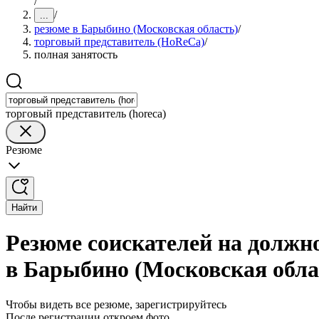
/
/
...
резюме в Барыбино (Московская область)
/
торговый представитель (HoReCa)
/
полная занятость
торговый представитель (horeca)
Резюме
Найти
Резюме соискателей на должно
в Барыбино (Московская обла
Чтобы видеть все резюме, зарегистрируйтесь
После регистрации откроем фото