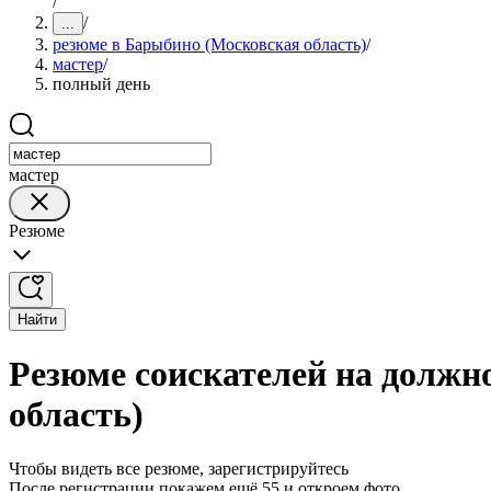
/
/
...
резюме в Барыбино (Московская область)
/
мастер
/
полный день
мастер
Резюме
Найти
Резюме соискателей на должн
область)
Чтобы видеть все резюме, зарегистрируйтесь
После регистрации покажем ещё 55 и откроем фото