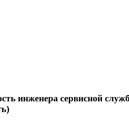
ость инженера сервисной служ
ть)