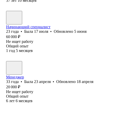
37
лет
10
месяцев
Начинающий специалист
23
года
•
Была
17 июля
•
Обновлено
5 июня
60 000
₽
Не ищет работу
Общий опыт
1
год
5
месяцев
Менеджер
33
года
•
Была
23 апреля
•
Обновлено
18 апреля
20 000
₽
Не ищет работу
Общий опыт
6
лет
6
месяцев