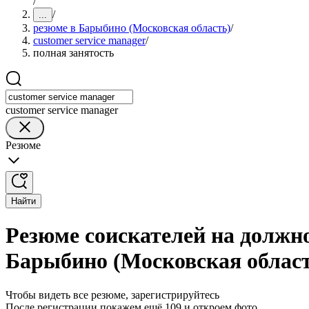
/
/
...
резюме в Барыбино (Московская область)
/
customer service manager
/
полная занятость
customer service manager
Резюме
Найти
Резюме соискателей на должно
Барыбино (Московская облас
Чтобы видеть все резюме, зарегистрируйтесь
После регистрации покажем ещё 109 и откроем фото