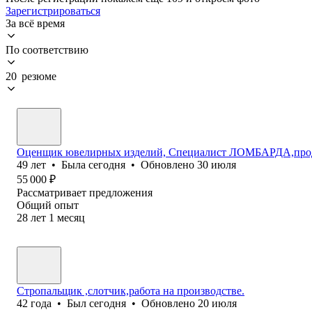
Зарегистрироваться
За всё время
По соответствию
20 резюме
Оценщик ювелирных изделий, Специалист ЛОМБАРДА,продав
49
лет
•
Была
сегодня
•
Обновлено
30 июля
55 000
₽
Рассматривает предложения
Общий опыт
28
лет
1
месяц
Стропальщик ,слотчик,работа на производстве.
42
года
•
Был
сегодня
•
Обновлено
20 июля