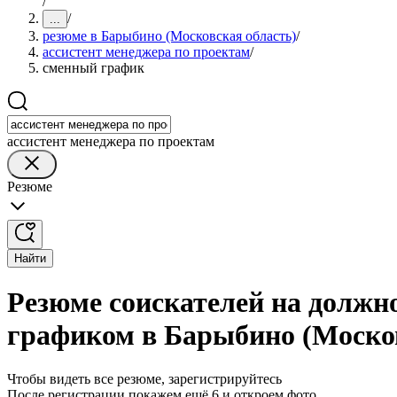
/
/
...
резюме в Барыбино (Московская область)
/
ассистент менеджера по проектам
/
сменный график
ассистент менеджера по проектам
Резюме
Найти
Резюме соискателей на должн
графиком в Барыбино (Москов
Чтобы видеть все резюме, зарегистрируйтесь
После регистрации покажем ещё 6 и откроем фото