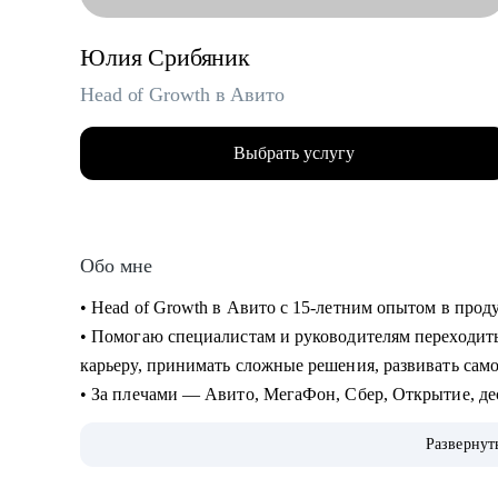
Юлия Срибяник
Head of Growth в Авито
Выбрать услугу
Обо мне
• Head of Growth в Авито с 15-летним опытом в прод
• Помогаю специалистам и руководителям переходить
карьеру, принимать сложные решения, развивать сам
• За плечами — Авито, МегаФон, Сбер, Открытие, де
развитие руководителей и публичные выступления о
Развернут
• Ментор Авито и Women in Tech Russia.