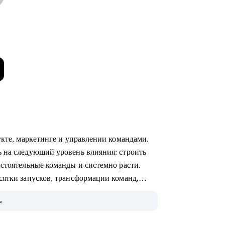
укте, маркетинге и управлении командами.
 на следующий уровень влияния: строить
остоятельные команды и системно расти.
сятки запусков, трансформации команд,
 лидерстве и управлении.
ь