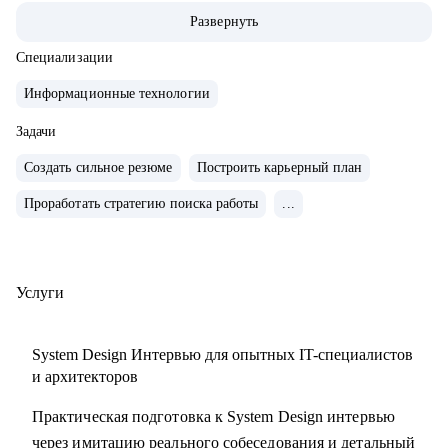
• 200+ часов аудита B2B: реальная практика и понимание
Развернуть
работающих решений.
• 400+ собеседований проведенных для того, чтобы
Специализации
собрать команды, которые действительно работают
Информационные технологии
С чем помогу:
Задачи
• Карьерные цели в ИТ-архитектуре
Создать сильное резюме
Построить карьерный план
• Резюме и подготовка к собеседованиям
Проработать стратегию поиска работы
...
• Навыки проектирования архитектуры
• Связь технологий и бизнес-ценности
• Лидерство и коммуникации
• Обратная связь и мотивация
Услуги
• Внедрение архитектурной функции
• ИТ-ландшафт и дорожная карта
System Design Интервью для опытных IT-специалистов
• ИТ-трансформация
и архитекторов
Практическая подготовка к System Design интервью
Кому могу помочь:
через имитацию реального собеседования и детальный
• Техлидам/тимлидам: развитие в ИТ-архитектуре,