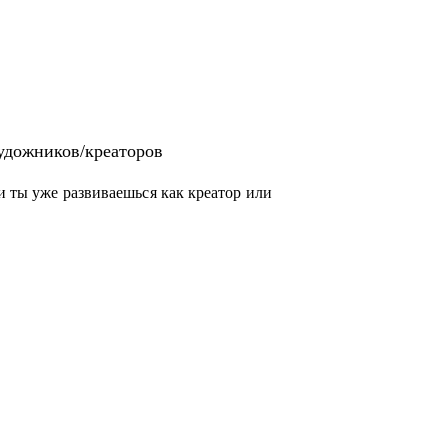
удожников/креаторов
ли ты уже развиваешься как креатор или