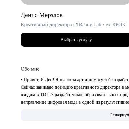
Денис Мерзлов
Креативный директор в XReady Lab / ex-КРОК
Выбрать услугу
Обо мне
• Привет, Я Ден! Я шарю за арт и помогу тебе зараб
Сейчас занимаю позицию креативного директора в 
входим в ТОП-3 разработчиков образовательных про
направление цифровая мода в одной из результатив
Индустрий в стране.
Развернут
• 11 лет работаю с компьютерной графикой, более 6 -
работаю с VR и AR