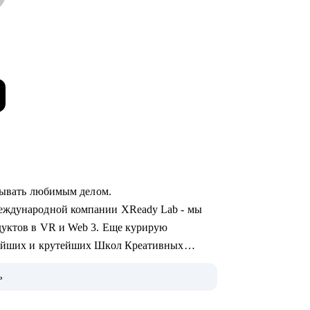
атывать любимым делом.
международной компании XReady Lab - мы
дуктов в VR и Web 3. Еще курирую
нейших и крутейших Школ Креативных
ь
 руковожу арт-процессами и командами, 7 лет