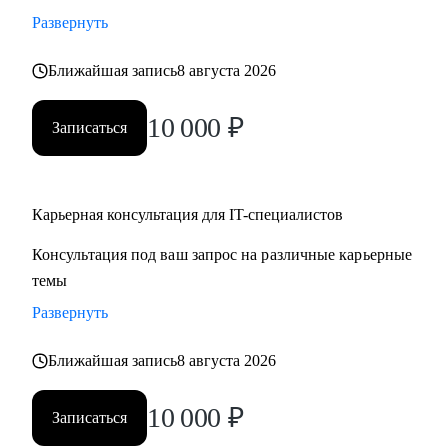
• Стратегии карьерного роста: как перейти с junior на
Развернуть
middle, с middle на senior уровень
Ближайшая запись
8 августа 2026
• Стратегия поиска работы: как и где искать вакансии, как
откликаться, как построить системный подход к поиску
10 000
₽
вакансий
Записаться
• Стратегия релокации в Европу: как выбрать страну, где
искать вакансии, на что обращать внимание
Карьерная консультация для IT-специалистов
Кому могу помочь:
Консультация под ваш запрос на различные карьерные
• QA, аналитики (бизнес + системные)
темы
• Разработчики
• Project/Product-менеджеры
Развернуть
Ближайшая запись
8 августа 2026
10 000
₽
Записаться