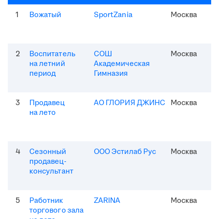
1
Вожатый
SportZania
Москва
2
Воспитатель
СОШ
Москва
на летний
Академическая
период
Гимназия
3
Продавец
АО ГЛОРИЯ ДЖИНС
Москва
на лето
4
Сезонный
ООО Эстилаб Рус
Москва
продавец-
консультант
5
Работник
ZARINA
Москва
торгового зала