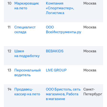
10
Маркировщик
Компания
Москва
на лето
«Спортмастер»,
Логистика
11
Специалист
ООО
Москва
склада
ВсеИнструменты.ру
12
Швея
BEBAKIDS
Москва
на подработку
13
Персональный
LIVE GROUP
Москва
водитель
14
Продавец-
ООО Бристоль, сеть
Санкт-
кассир на лето
магазинов, Работа
Петербург
в магазине