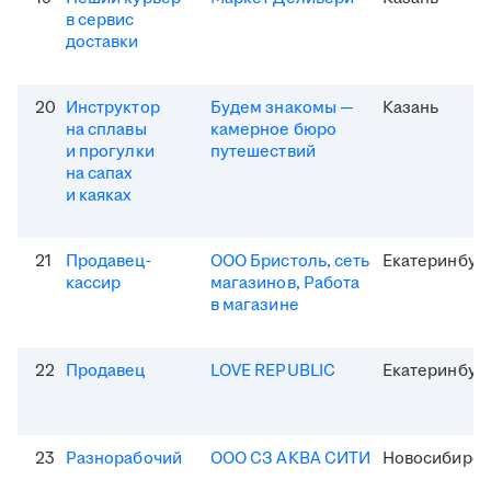
в сервис
доставки
20
Инструктор
Будем знакомы —
Казань
на сплавы
камерное бюро
и прогулки
путешествий
на сапах
и каяках
21
Продавец-
ООО Бристоль, сеть
Екатеринбур
кассир
магазинов, Работа
в магазине
22
Продавец
LOVE REPUBLIC
Екатеринбур
23
Разнорабочий
ООО СЗ АКВА СИТИ
Новосибирск