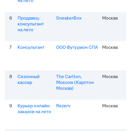
на лето
6
Продавец-
SneakerBox
Москва
консультант
на лето
7
Консультант
ООО Футурион СПА
Москва
8
Сезонный
The Carlton,
Москва
кассир
Moscow (Карлтон
Москва)
9
Курьер онлайн-
Rezerv
Москва
заказов на лето