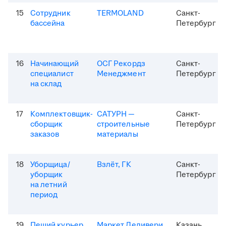
15
Сотрудник
TERMOLAND
Санкт-
бассейна
Петербург
16
Начинающий
ОСГ Рекордз
Санкт-
специалист
Менеджмент
Петербург
на склад
17
Комплектовщик-
САТУРН —
Санкт-
сборщик
строительные
Петербург
заказов
материалы
18
Уборщица/
Взлёт, ГК
Санкт-
уборщик
Петербург
на летний
период
19
Пеший курьер
Маркет Деливери
Казань