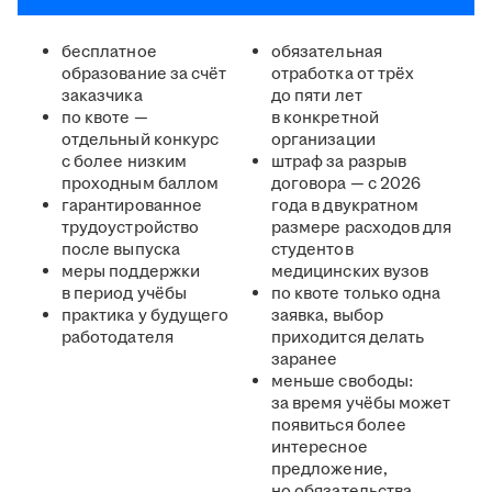
бесплатное
обязательная
образование за счёт
отработка от трёх
заказчика
до пяти лет
по квоте —
в конкретной
отдельный конкурс
организации
с более низким
штраф за разрыв
проходным баллом
договора — с 2026
гарантированное
года в двукратном
трудоустройство
размере расходов для
после выпуска
студентов
меры поддержки
медицинских вузов
в период учёбы
по квоте только одна
практика у будущего
заявка, выбор
работодателя
приходится делать
заранее
меньше свободы:
за время учёбы может
появиться более
интересное
предложение,
но обязательства