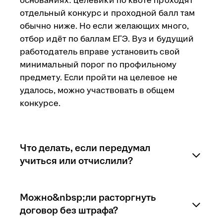
основаниях: целевики по квоте проходят
отдельный конкурс и проходной балл там
обычно ниже. Но если желающих много,
отбор идёт по баллам ЕГЭ. Вуз и будущий
работодатель вправе установить свой
минимальный порог по профильному
предмету. Если пройти на целевое не
удалось, можно участвовать в общем
конкурсе.
Что делать, если передумал
учиться или отчислили?
Последствия зависят от того, на каком
Можно&nbsp;ли расторгнуть
этапе учащийся расторгает договор.
договор без штрафа?
Перевод на другую специальность,