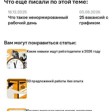
Что ещё писали по этой теме:
Без квоты поступление идёт на общих
основаниях, заказчиком может быть любая
18.12.2025
03.08.2026
компания или ИП, а договор заключают в
Что такое ненормированный
25 вакансий с
любой момент обучения.
рабочий день
графиком
Вам могут понравиться статьи:
Какие навыки ищут работодатели в 2026 году
30 предложений работы без опыта
Почему вакансии могут висеть месяцами