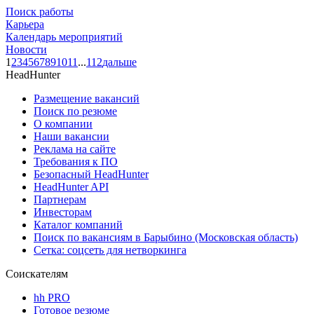
Поиск работы
Карьера
Календарь мероприятий
Новости
1
2
3
4
5
6
7
8
9
10
11
...
112
дальше
HeadHunter
Размещение вакансий
Поиск по резюме
О компании
Наши вакансии
Реклама на сайте
Требования к ПО
Безопасный HeadHunter
HeadHunter API
Партнерам
Инвесторам
Каталог компаний
Поиск по вакансиям в Барыбино (Московская область)
Сетка: соцсеть для нетворкинга
Соискателям
hh PRO
Готовое резюме