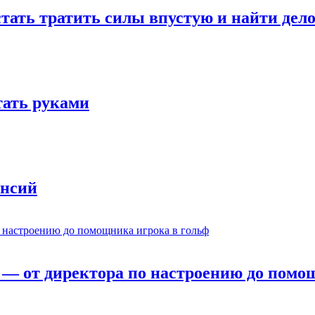
стать тратить силы впустую и найти дел
отать руками
ансий
— от директора по настроению до помощ