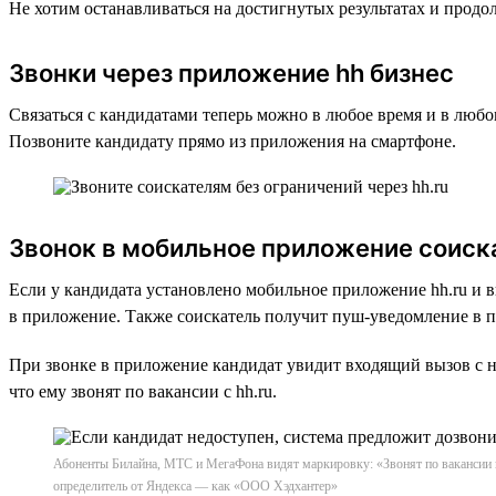
Не хотим останавливаться на достигнутых результатах и прод
Звонки через приложение hh бизнес
Связаться с кандидатами теперь можно в любое время и в люб
Позвоните кандидату прямо из приложения на смартфоне.
Звонок в мобильное приложение соиск
Если у кандидата установлено мобильное приложение hh.ru и 
в приложение. Также соискатель получит пуш-уведомление в пр
При звонке в приложение кандидат увидит входящий вызов с н
что ему звонят по вакансии с hh.ru.
Абоненты Билайна, МТС и МегаФона видят маркировку: «Звонят по вакансии на 
определитель от Яндекса — как «ООО Хэдхантер»