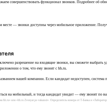
олжаем совершенствовать функционал звонков. Подробнее об обн
ом месте — звонки доступны через мобильное приложение. Полу
ателя
включено разрешение на входящие звонки, вы сможете выбрать 
иложении о том, что ему звонят с hh.ru.
азванием вашей компании. Если кандидат недоступен, система п
hh.ru» или «hh.ru Zvonyat po vakansii». Определитель номера от Т-Банка и «Лаборатор