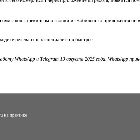
азится его номер. Если через приложение hh работа, появится п
ходите релевантных специалистов быстрее.
аботу WhatsApp и Telegram 13 августа 2025 года. WhatsApp прин
ru на практике