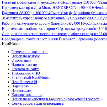
Главный премиальный менеджер в офис банка
от
350 000
₽
Газп
Продавец-кассир в Дом Моды HENDERSON
от
90 000
₽
Hender
Грузчик
от
88 000
до
100 000
₽
СмартСтафф, Барыбино (Московск
Заместитель управляющего магазином (ул. Чкалова)
от
62 964
д
Рабочий на железную дорогу (Барыбино)
82 000
₽
Российские же
Водитель автомобиля категории C (развозка продуктов)
от
100 
Специалист по безопасности (контролер работы склада)
от
86 0
Продавец-Консультант t2
от
80 000
₽
Паритет, Барыбино (Москов
HeadHunter
Размещение вакансий
Поиск по резюме
О компании
Наши вакансии
Реклама на сайте
Требования к ПО
Безопасный HeadHunter
HeadHunter API
Партнерам
Инвесторам
Каталог компаний
Поиск по вакансиям в Барыбино (Московская область)
Сетка: соцсеть для нетворкинга