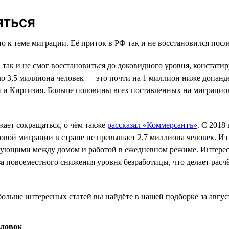
яться
 к теме миграции. Её приток в РФ так и не восстановился пос
так и не смог восстановиться до доковидного уровня, констат
ло 3,5 миллиона человек — это почти на 1 миллион ниже допан
 и Киргизия. Больше половины всех поставленных на миграцио
ает сокращаться, о чём также
рассказал «Коммерсантъ»
. С 2018
довой миграции в стране не превышает 2,7 миллиона человек. И
ющими между домом и работой в ежедневном режиме. Интерес к п
за повсеместного снижения уровня безработицы, что делает рас
ольше интересных статей вы найдёте в нашей подборке за авгус
оловок