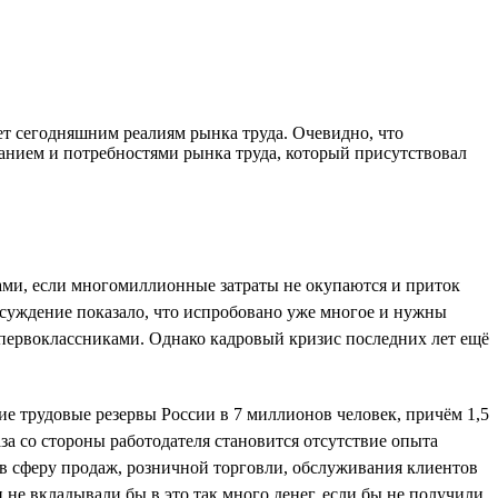
ет сегодняшним реалиям рынка труда. Очевидно, что
нием и потребностями рынка труда, который присутствовал
адами, если многомиллионные затраты не окупаются и приток
суждение показало, что испробовано уже многое и нужны
с первоклассниками. Однако кадровый кризис последних лет ещё
е трудовые резервы России в 7 миллионов человек, причём 1,5
за со стороны работодателя становится отсутствие опыта
т в сферу продаж, розничной торговли, обслуживания клиентов
 не вкладывали бы в это так много денег, если бы не получили