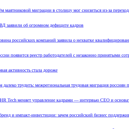
м маятниковой миграции в столицу мог снизиться из-за переход
ВД заявили об огромном дефиците кадров
вина российских компаний заявила о нехватке квалифицирова
ссии появится реестр работодателей с незаконно принятыми со
вая активность стала дороже
м далеко трудить: межрегиональная трудовая миграция россиян 
HR Tech меняет управление кадрами — интервью CEO и основат
ренд и импакт-инвестиции: зачем российский бизнес поддержив