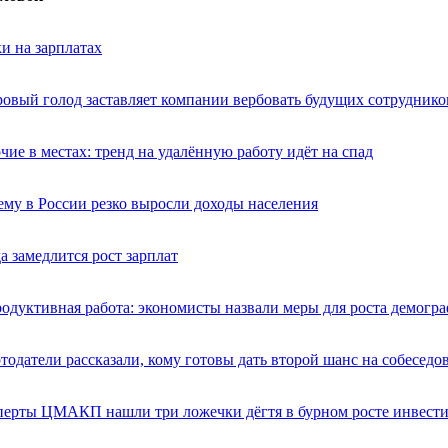
и на зарплатах
овый голод заставляет компании вербовать будущих сотруднико
чие в местах: тренд на удалённую работу идёт на спад
му в России резко выросли доходы населения
а замедлится рост зарплат
одуктивная работа: экономисты назвали меры для роста демогр
тодатели рассказали, кому готовы дать второй шанс на собеседо
перты ЦМАКП нашли три ложечки дёгтя в бурном росте инвест