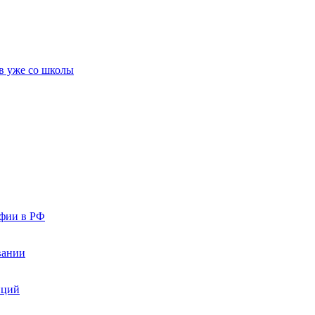
в уже со школы
афии в РФ
вании
иций