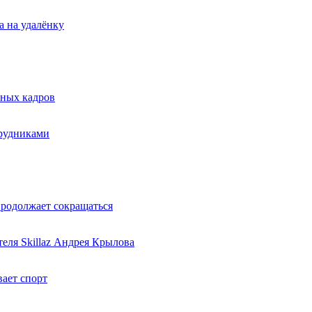
а на удалёнку
нных кадров
трудниками
продолжает сокращаться
еля Skillaz Андрея Крылова
ает спорт