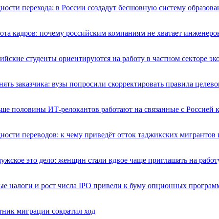
ности перехода: в России создадут бесшовную систему образова
ота кадров: почему российским компаниям не хватает инженеро
ийские студенты ориентируются на работу в частном секторе э
ять заказчика: вузы попросили скорректировать правила целево
ше половины ИТ-релокантов работают на связанные с Россией 
ности переводов: к чему приведёт отток таджикских мигрантов 
ужское это дело: женщин стали вдвое чаще приглашать на работ
е налоги и рост числа IPO привели к буму опционных програ
тник миграции сократил ход