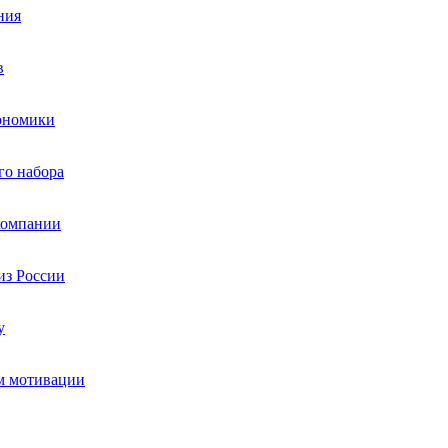
ния
в
кономики
го набора
компании
из России
у
мм мотивации