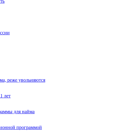
ить
оссии
ома, реже увольняются
1 лет
раммы для найма
сионной программой