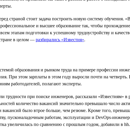
перты.
ед страной стоит задача построить новую систему обучения. «В
 профессиональное и высшее образование так, чтобы прохождени
всем этапам подготовки к успешному трудоустройству и качеств
 стране в целом —
разбирались «Известия»
.
стемой образования и рынком труда на примере профессии инж
ния. При этом зарплаты в этом году выросли почти на четверть.
ниям работодателей, полагают эксперты.
и трудности при поиске инженеров, рассказали «Известиям» в 
ностей количество вакансий значительно превышало число акти
ти вакансий было втрое больше, чем резюме. Кроме того, превы
ству, пусконаладочным работам, эксплуатации и DevOps-инжене
ка увеличилась по сравнению с прошлым годом, добавили в hh.