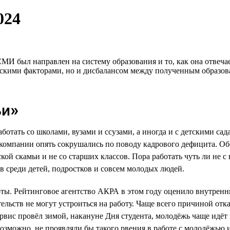
024
МИ был направлен на систему образования и то, как она отвеча
скими факторами, но и дисбалансом между полученным образова
ьи»
аботать со школами, вузами и ссузами, а иногда и с детскими с
 компании опять сокрушались по поводу кадрового дефицита. Об
ской скамьи и не со старших классов. Пора работать чуть ли не 
в среди детей, подростков и совсем молодых людей.
ты. Рейтинговое агентство АКРА в этом году оценило внутренни
льств не могут устроиться на работу. Чаще всего причиной отка
сервис провёл зимой, накануне Дня студента, молодёжь чаще идё
возможно, не проявляли бы такого рвения в работе с молодёжью и