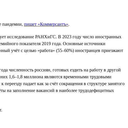
ле пандемии,
пишет «Коммерсантъ»
.
ирует исследование РАНХиГС. В 2023 году число иностранных
демийного показателя 2019 года. Основные источники
нный учёт с целью «работа» (55–60%) иностранцев приезжают
 года численность россиян, готовых ездить на работу в другой
з них 1,6–1,8 миллиона являются временными трудовыми
ереезду падает как за счёт сокращения в структуре занятого
чёты на заполнение вакансий в наиболее трудодефицитных
т.