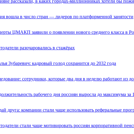
ияне рассказали, в каких городах-миллионниках хотели бы пож
ия вошла в число стран — лидеров по платформенной занятости
ерты ЦМАКП заявили о появлении нового среднего класса в Р
тодатели разочаровались в стажёрах
лья Зубаревич: кадровый голод сохранится до 2032 года
едование: сотрудники, которые два дня в неделю работают из д
олжительность рабочего дня россиян выросла до максимума за 1
ай друга: компании стали чаще использовать реферальные прог
тодатели стали чаще мотивировать россиян корпоративной пен