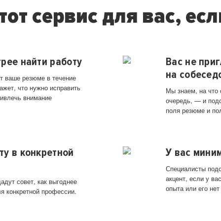
тот сервис для вас, есл
трее найти работу
Вас не при
на собесед
т ваше резюме в течение
ажет, что нужно исправить
Мы знаем, на что
ривлечь внимание
очередь, — и под
поля резюме и по
ту в конкретной
У вас мини
Специалисты подс
акцент, если у в
адут совет, как выгоднее
опыта или его нет
ля конкретной профессии.