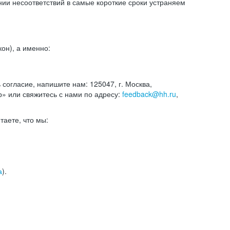
и несоответствий в самые короткие сроки устраняем
он), а именно:
ь согласие, напишите нам: 125047, г. Москва,
р» или свяжитесь с нами по адресу:
feedback@hh.ru
,
итаете, что мы:
а
).