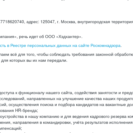
18620740, адрес: 125047, г. Москва, внутригородская территория
омпания», речь идет об ООО «Хэдхантер».
есть в Реестре персональных данных на сайте Роскомнадзора
.
аем всё для того, чтобы соблюдать требования законной обработ
, для которых вы их нам передали.
ступа к функционалу нашего сайта, содействия занятости и пред
следований, направленных на улучшение качества наших продуктов
ий, осуществления поиска и подбора кандидатов на вакантные дол
ования HR-бренда;
оустройства в нашу компанию и для ведения кадрового резерва ко
чения, направления в командировки, учёта результатов исполнени
омпенсаций;