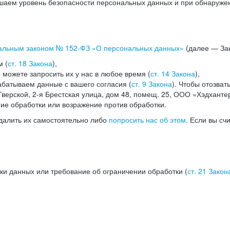
аем уровень безопасности персональных данных и при обнаружени
альным законом №
152-ФЗ
«О персональных данных»
(далее — Зак
м (
ст. 18 Закона
),
можете запросить их у нас в любое время (
ст. 14 Закона
),
абатываем данные с вашего согласия (
ст. 9 Закона
). Чтобы отозват
верской, 2-я Брестская улица, дом 48, помещ. 25, ООО «Хэдханте
ние обработки или возражение против обработки.
далить их самостоятельно либо
попросить нас об этом
. Если вы сч
ки данных или требование об ограничении обработки (
ст. 21 Закон