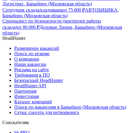
Логистикс, Барыбино (Московская область)
Сотрудник склада/кладовщик
от
75 000
₽
АВТОБИБИКА,
Барыбино (Московская область)
Специалист по безопасности (контролер работы
склада)
от
86 000
₽
Деловые Линии, Барыбино (Московская
область)
HeadHunter
Размещение вакансий
Поиск по резюме
О компании
Наши вакансии
Реклама на сайте
Требования к ПО
Безопасный HeadHunter
HeadHunter API
Партнерам
Инвесторам
Каталог компаний
Поиск по вакансиям в Барыбино (Московская область)
Сетка: соцсеть для нетворкинга
Соискателям
hh PRO