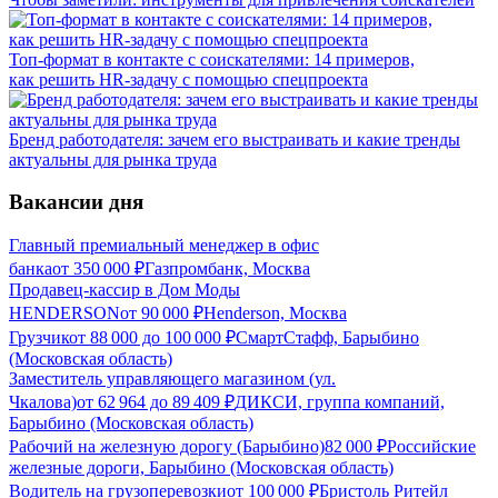
Топ-формат в контакте с соискателями: 14 примеров,
как решить HR-задачу с помощью спецпроекта
Бренд работодателя: зачем его выстраивать и какие тренды
актуальны для рынка труда
Вакансии дня
Главный премиальный менеджер в офис
банка
от
350 000
₽
Газпромбанк, Москва
Продавец-кассир в Дом Моды
HENDERSON
от
90 000
₽
Henderson, Москва
Грузчик
от
88 000
до
100 000
₽
СмартСтафф, Барыбино
(Московская область)
Заместитель управляющего магазином (ул.
Чкалова)
от
62 964
до
89 409
₽
ДИКСИ, группа компаний,
Барыбино (Московская область)
Рабочий на железную дорогу (Барыбино)
82 000
₽
Российские
железные дороги, Барыбино (Московская область)
Водитель на грузоперевозки
от
100 000
₽
Бристоль Ритейл