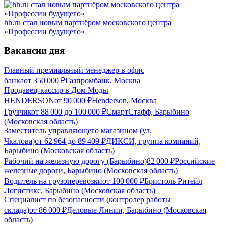
hh.ru стал новым партнёром московского центра
«Профессии будущего»
Вакансии дня
Главный премиальный менеджер в офис
банка
от
350 000
₽
Газпромбанк, Москва
Продавец-кассир в Дом Моды
HENDERSON
от
90 000
₽
Henderson, Москва
Грузчик
от
88 000
до
100 000
₽
СмартСтафф, Барыбино
(Московская область)
Заместитель управляющего магазином (ул.
Чкалова)
от
62 964
до
89 409
₽
ДИКСИ, группа компаний,
Барыбино (Московская область)
Рабочий на железную дорогу (Барыбино)
82 000
₽
Российские
железные дороги, Барыбино (Московская область)
Водитель на грузоперевозки
от
100 000
₽
Бристоль Ритейл
Логистикс, Барыбино (Московская область)
Специалист по безопасности (контролер работы
склада)
от
86 000
₽
Деловые Линии, Барыбино (Московская
область)