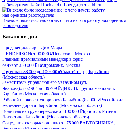
работодателя. Кейс Hochland и Бренд-центра hh.ru
Вначале было исследование: с чего начать работу над брендом
работодателя
Вакансии дня
Продавец-кассир в Дом Моды
HENDERSON
от
90 000
₽
Henderson, Москва
Главный премиальный менеджер в офис
банка
от
350 000
₽
Газпромбанк, Москва
Грузчик
от
88 000
до
100 000
₽
СмартСтафф, Барыбино
(Московская область)
Заместитель управляющего магазином (ул.
Чкалова)
от
62 964
до
89 409
₽
ДИКСИ, группа компаний,
Барыбино (Московская область)
Рабочий на железную дорогу (Барыбино)
82 000
₽
Российские
железные дороги, Барыбино (Московская область)
Водитель на грузоперевозки
от
100 000
₽
Бристоль Ритейл
Логистикс, Барыбино (Московская область)
Сотрудник склада/кладовщик
от
75 000
₽
АВТОБИБИКА,
Барыбино (Московская область)