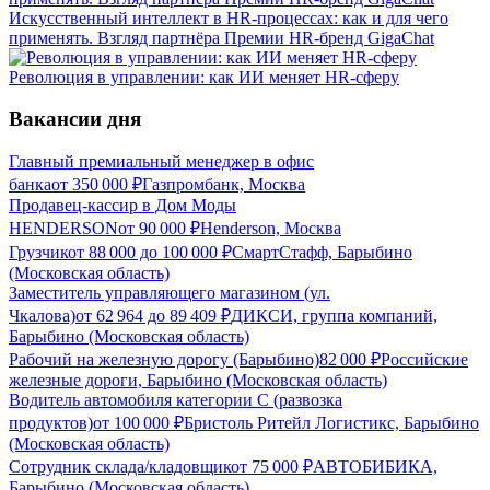
Искусственный интеллект в HR-процессах: как и для чего
применять. Взгляд партнёра Премии HR-бренд GigaChat
Революция в управлении: как ИИ меняет HR-сферу
Вакансии дня
Главный премиальный менеджер в офис
банка
от
350 000
₽
Газпромбанк, Москва
Продавец-кассир в Дом Моды
HENDERSON
от
90 000
₽
Henderson, Москва
Грузчик
от
88 000
до
100 000
₽
СмартСтафф, Барыбино
(Московская область)
Заместитель управляющего магазином (ул.
Чкалова)
от
62 964
до
89 409
₽
ДИКСИ, группа компаний,
Барыбино (Московская область)
Рабочий на железную дорогу (Барыбино)
82 000
₽
Российские
железные дороги, Барыбино (Московская область)
Водитель автомобиля категории C (развозка
продуктов)
от
100 000
₽
Бристоль Ритейл Логистикс, Барыбино
(Московская область)
Сотрудник склада/кладовщик
от
75 000
₽
АВТОБИБИКА,
Барыбино (Московская область)