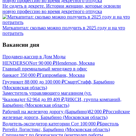
Не сидеть в декрете. Истории женщин, которые освоили
новую профессию во время декретного отпуска
Маткапитал: сколько можно получить в 2025 году и на что
потратить
Вакансии дня
Продавец-кассир в Дом Моды
HENDERSON
от
90 000
₽
Henderson, Москва
Главный премиальный менеджер в офис
банка
от
350 000
₽
Газпромбанк, Москва
Грузчик
от
88 000
до
100 000
₽
СмартСтафф, Барыбино
(Московская область)
Заместитель управляющего магазином (ул.
Чкалова)
от
62 964
до
89 409
₽
ДИКСИ, группа компаний,
Барыбино (Московская область)
Рабочий на железную дорогу (Барыбино)
82 000
₽
Российские
железные дороги, Барыбино (Московская область)
Водитель-экспедитор категории С
от
100 000
₽
Бристоль
Ритейл Логистикс, Барыбино (Московская область)
Специалист по безопасности (контролер работы