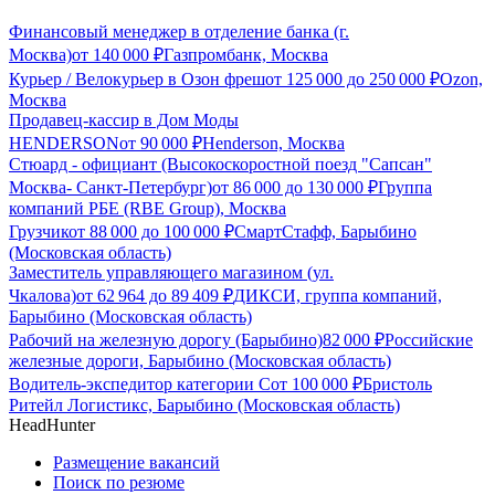
Финансовый менеджер в отделение банка (г.
Москва)
от
140 000
₽
Газпромбанк, Москва
Курьер / Велокурьер в Озон фреш
от
125 000
до
250 000
₽
Ozon,
Москва
Продавец-кассир в Дом Моды
HENDERSON
от
90 000
₽
Henderson, Москва
Стюард - официант (Высокоскоростной поезд "Сапсан"
Москва- Санкт-Петербург)
от
86 000
до
130 000
₽
Группа
компаний РБЕ (RBE Group), Москва
Грузчик
от
88 000
до
100 000
₽
СмартСтафф, Барыбино
(Московская область)
Заместитель управляющего магазином (ул.
Чкалова)
от
62 964
до
89 409
₽
ДИКСИ, группа компаний,
Барыбино (Московская область)
Рабочий на железную дорогу (Барыбино)
82 000
₽
Российские
железные дороги, Барыбино (Московская область)
Водитель-экспедитор категории С
от
100 000
₽
Бристоль
Ритейл Логистикс, Барыбино (Московская область)
HeadHunter
Размещение вакансий
Поиск по резюме