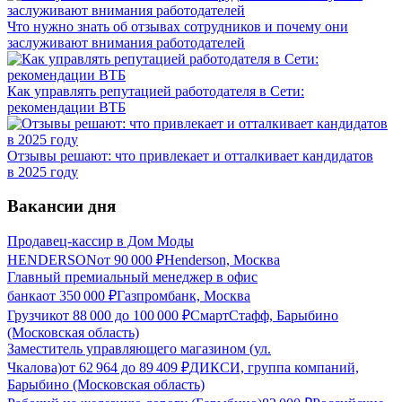
Что нужно знать об отзывах сотрудников и почему они
заслуживают внимания работодателей
Как управлять репутацией работодателя в Сети:
рекомендации ВТБ
Отзывы решают: что привлекает и отталкивает кандидатов
в 2025 году
Вакансии дня
Продавец-кассир в Дом Моды
HENDERSON
от
90 000
₽
Henderson, Москва
Главный премиальный менеджер в офис
банка
от
350 000
₽
Газпромбанк, Москва
Грузчик
от
88 000
до
100 000
₽
СмартСтафф, Барыбино
(Московская область)
Заместитель управляющего магазином (ул.
Чкалова)
от
62 964
до
89 409
₽
ДИКСИ, группа компаний,
Барыбино (Московская область)