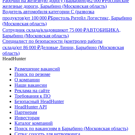
Рабочий на железную дорогу (Барыбино)
82 000
₽
Российские
железные дороги, Барыбино (Московская область)
Водитель автомобиля категории C (развозка
продуктов)
от
100 000
₽
Бристоль Ритейл Логистикс, Барыбино
(Московская область)
Сотрудник склада/кладовщик
от
75 000
₽
АВТОБИБИКА,
Барыбино (Московская область)
Специалист по безопасности (контролер работы
склада)
от
86 000
₽
Деловые Линии, Барыбино (Московская
область)
HeadHunter
Размещение вакансий
Поиск по резюме
О компании
Наши вакансии
Реклама на сайте
Требования к ПО
Безопасный HeadHunter
HeadHunter API
Партнерам
Инвесторам
Каталог компаний
Поиск по вакансиям в Барыбино (Московская область)
Сетка: соцсеть для нетворкинга