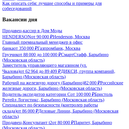
Как описать себя: лучшие способы и примеры для
собеседований
Вакансии дня
Продавец-кассир в Дом Моды
HENDERSON
от
90 000
₽
Henderson, Москва
Главный премиальный менеджер в офис
банка
от
350 000
₽
Газпромбанк, Москва
Грузчик
от
88 000
до
100 000
₽
СмартСтафф, Барыбино
(Московская область)
Заместитель управляющего магазином (ул.
Чкалова)
от
62 964
до
89 409
₽
ДИКСИ, группа компаний,
Барыбино (Московская область)
Рабочий на железную дорогу (Барыбино)
82 000
₽
Российские
железные дороги, Барыбино (Московская область)
Водитель-экспедитор категории С
от
100 000
₽
Бристоль
Ритейл Логистикс, Барыбино (Московская область)
Специалист по безопасности (контролер работы
склада)
от
86 000
₽
Деловые Линии, Барыбино (Московская
область)
Продавец-Консультант t2
от
80 000
₽
Паритет, Барыбино
(Московская область)