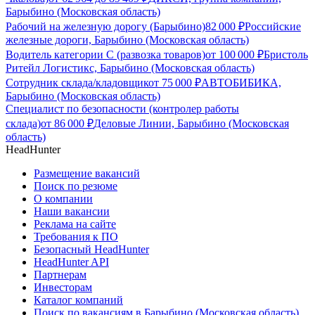
Барыбино (Московская область)
Рабочий на железную дорогу (Барыбино)
82 000
₽
Российские
железные дороги, Барыбино (Московская область)
Водитель категории С (развозка товаров)
от
100 000
₽
Бристоль
Ритейл Логистикс, Барыбино (Московская область)
Сотрудник склада/кладовщик
от
75 000
₽
АВТОБИБИКА,
Барыбино (Московская область)
Специалист по безопасности (контролер работы
склада)
от
86 000
₽
Деловые Линии, Барыбино (Московская
область)
HeadHunter
Размещение вакансий
Поиск по резюме
О компании
Наши вакансии
Реклама на сайте
Требования к ПО
Безопасный HeadHunter
HeadHunter API
Партнерам
Инвесторам
Каталог компаний
Поиск по вакансиям в Барыбино (Московская область)