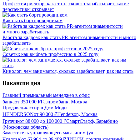
Профессия риелтор: как стать, сколько зарабатывает, какие
перспективы открывает
Как стать бортпроводником
Работа за кадром: как стать PR-агентом знаменитости и много
зарабатывать
Советы: как выбрать профессию в 2025 году
Кинолог: чем занимается, сколько зарабатывает, как им стать
Вакансии дня
Главный премиальный менеджер в офис
банка
от
350 000
₽
Газпромбанк, Москва
Продавец-кассир в Дом Моды
HENDERSON
от
90 000
₽
Henderson, Москва
Грузчик
от
88 000
до
100 000
₽
СмартСтафф, Барыбино
(Московская область)
Заместитель управляющего магазином (ул.
Чкалова)
от
62 964
до
89 409
₽
ДИКСИ, группа компаний,