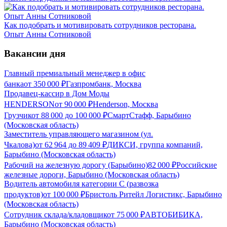
Как подобрать и мотивировать сотрудников ресторана.
Опыт Анны Сотниковой
Вакансии дня
Главный премиальный менеджер в офис
банка
от
350 000
₽
Газпромбанк, Москва
Продавец-кассир в Дом Моды
HENDERSON
от
90 000
₽
Henderson, Москва
Грузчик
от
88 000
до
100 000
₽
СмартСтафф, Барыбино
(Московская область)
Заместитель управляющего магазином (ул.
Чкалова)
от
62 964
до
89 409
₽
ДИКСИ, группа компаний,
Барыбино (Московская область)
Рабочий на железную дорогу (Барыбино)
82 000
₽
Российские
железные дороги, Барыбино (Московская область)
Водитель автомобиля категории C (развозка
продуктов)
от
100 000
₽
Бристоль Ритейл Логистикс, Барыбино
(Московская область)
Сотрудник склада/кладовщик
от
75 000
₽
АВТОБИБИКА,
Барыбино (Московская область)