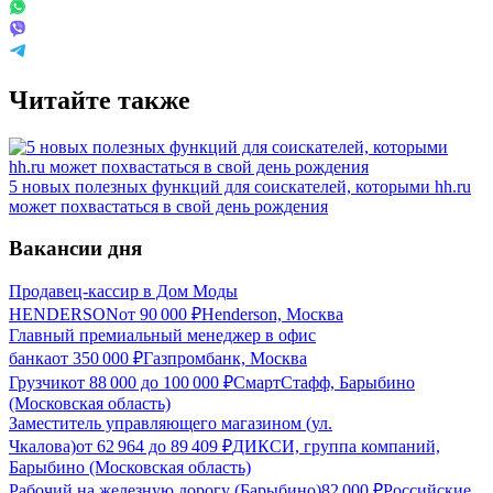
Читайте также
5 новых полезных функций для соискателей, которыми hh.ru
может похвастаться в свой день рождения
Вакансии дня
Продавец-кассир в Дом Моды
HENDERSON
от
90 000
₽
Henderson, Москва
Главный премиальный менеджер в офис
банка
от
350 000
₽
Газпромбанк, Москва
Грузчик
от
88 000
до
100 000
₽
СмартСтафф, Барыбино
(Московская область)
Заместитель управляющего магазином (ул.
Чкалова)
от
62 964
до
89 409
₽
ДИКСИ, группа компаний,
Барыбино (Московская область)
Рабочий на железную дорогу (Барыбино)
82 000
₽
Российские