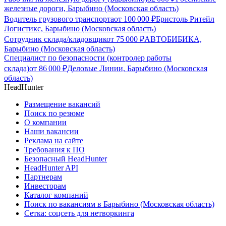
железные дороги, Барыбино (Московская область)
Водитель грузового транспорта
от
100 000
₽
Бристоль Ритейл
Логистикс, Барыбино (Московская область)
Сотрудник склада/кладовщик
от
75 000
₽
АВТОБИБИКА,
Барыбино (Московская область)
Специалист по безопасности (контролер работы
склада)
от
86 000
₽
Деловые Линии, Барыбино (Московская
область)
HeadHunter
Размещение вакансий
Поиск по резюме
О компании
Наши вакансии
Реклама на сайте
Требования к ПО
Безопасный HeadHunter
HeadHunter API
Партнерам
Инвесторам
Каталог компаний
Поиск по вакансиям в Барыбино (Московская область)
Сетка: соцсеть для нетворкинга