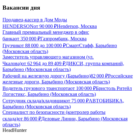
Вакансии дня
Продавец-кассир в Дом Моды
HENDERSON
от
90 000
₽
Henderson, Москва
Главный премиальный менеджер в офис
банка
от
350 000
₽
Газпромбанк, Москва
Грузчик
от
88 000
до
100 000
₽
СмартСтафф, Барыбино
(Московская область)
Заместитель управляющего магазином (ул.
Чкалова)
от
62 964
до
89 409
₽
ДИКСИ, группа компаний,
Барыбино (Московская область)
Рабочий на железную дорогу (Барыбино)
82 000
₽
Российские
железные дороги, Барыбино (Московская область)
Водитель грузового транспорта
от
100 000
₽
Бристоль Ритейл
Логистикс, Барыбино (Московская область)
Сотрудник склада/кладовщик
от
75 000
₽
АВТОБИБИКА,
Барыбино (Московская область)
Специалист по безопасности (контролер работы
склада)
от
86 000
₽
Деловые Линии, Барыбино (Московская
область)
HeadHunter