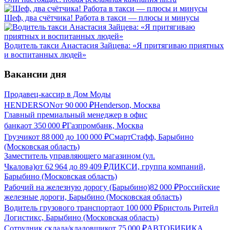
Шеф, два счётчика! Работа в такси — плюсы и минусы
Водитель такси Анастасия Зайцева: «Я притягиваю приятных
и воспитанных людей»
Вакансии дня
Продавец-кассир в Дом Моды
HENDERSON
от
90 000
₽
Henderson, Москва
Главный премиальный менеджер в офис
банка
от
350 000
₽
Газпромбанк, Москва
Грузчик
от
88 000
до
100 000
₽
СмартСтафф, Барыбино
(Московская область)
Заместитель управляющего магазином (ул.
Чкалова)
от
62 964
до
89 409
₽
ДИКСИ, группа компаний,
Барыбино (Московская область)
Рабочий на железную дорогу (Барыбино)
82 000
₽
Российские
железные дороги, Барыбино (Московская область)
Водитель грузового транспорта
от
100 000
₽
Бристоль Ритейл
Логистикс, Барыбино (Московская область)
Сотрудник склада/кладовщик
от
75 000
₽
АВТОБИБИКА,