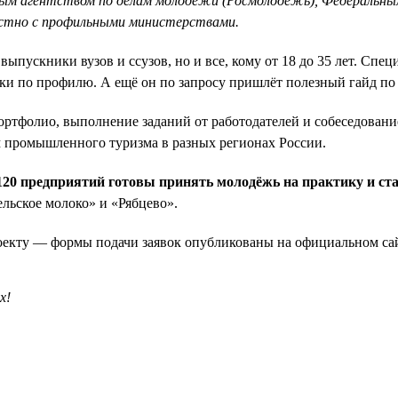
ым агентством по делам молодёжи (Росмолодёжь), Федеральным
стно с профильными министерствами.
 выпускники вузов и ссузов, но и все, кому от 18 до 35 лет. Сп
ки по профилю. А ещё он по запросу пришлёт полезный гайд по 
портфолио, выполнение заданий от работодателей и собеседовани
 промышленного туризма в разных регионах России.
 120 предприятий готовы принять молодёжь на практику и с
льское молоко» и «Рябцево».
роекту — формы подачи заявок опубликованы на официальном с
х!