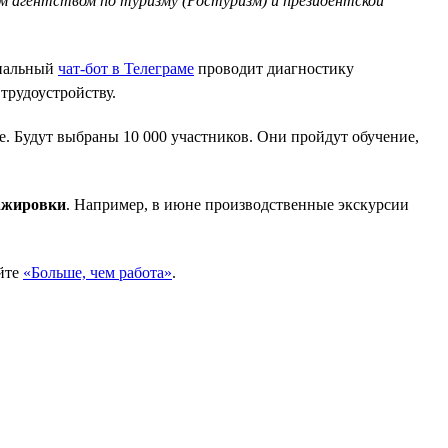
 агентством по туризму (Ростуризм) и президентской
ециальный
чат-бот в Телеграме
проводит диагностику
трудоустройству.
е. Будут выбраны 10 000 участников. Они пройдут обучение,
тажировки
. Например, в июне производственные экскурсии
айте
«Больше, чем работа»
.