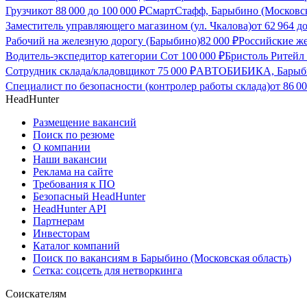
Грузчик
от
88 000
до
100 000
₽
СмартСтафф, Барыбино (Московск
Заместитель управляющего магазином (ул. Чкалова)
от
62 964
д
Рабочий на железную дорогу (Барыбино)
82 000
₽
Российские же
Водитель-экспедитор категории С
от
100 000
₽
Бристоль Ритейл
Сотрудник склада/кладовщик
от
75 000
₽
АВТОБИБИКА, Барыбин
Специалист по безопасности (контролер работы склада)
от
86 0
HeadHunter
Размещение вакансий
Поиск по резюме
О компании
Наши вакансии
Реклама на сайте
Требования к ПО
Безопасный HeadHunter
HeadHunter API
Партнерам
Инвесторам
Каталог компаний
Поиск по вакансиям в Барыбино (Московская область)
Сетка: соцсеть для нетворкинга
Соискателям