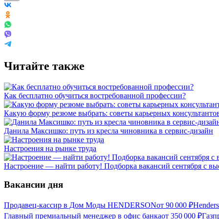
Читайте также
Как бесплатно обучиться востребованной профессии?
Какую форму резюме выбрать: советы карьерных консультанто
Данила Максишко: путь из кресла чиновника в сервис-дизайн
Настроения на рынке труда
Настроение — найти работу! Подборка вакансий сентября с в
Вакансии дня
Продавец-кассир в Дом Моды HENDERSON
от
90 000
₽
Hender
Главный премиальный менеджер в офис банка
от
350 000
₽
Газп