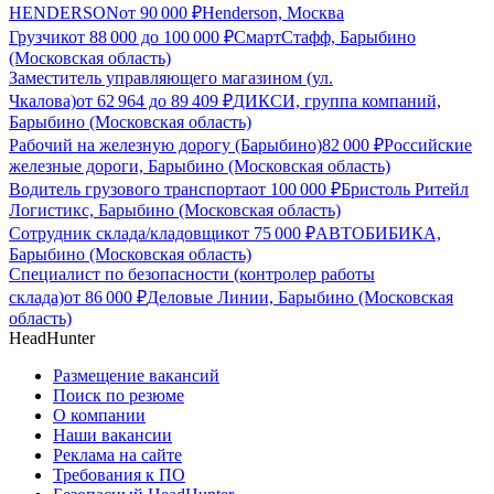
HENDERSON
от
90 000
₽
Henderson, Москва
Грузчик
от
88 000
до
100 000
₽
СмартСтафф, Барыбино
(Московская область)
Заместитель управляющего магазином (ул.
Чкалова)
от
62 964
до
89 409
₽
ДИКСИ, группа компаний,
Барыбино (Московская область)
Рабочий на железную дорогу (Барыбино)
82 000
₽
Российские
железные дороги, Барыбино (Московская область)
Водитель грузового транспорта
от
100 000
₽
Бристоль Ритейл
Логистикс, Барыбино (Московская область)
Сотрудник склада/кладовщик
от
75 000
₽
АВТОБИБИКА,
Барыбино (Московская область)
Специалист по безопасности (контролер работы
склада)
от
86 000
₽
Деловые Линии, Барыбино (Московская
область)
HeadHunter
Размещение вакансий
Поиск по резюме
О компании
Наши вакансии
Реклама на сайте
Требования к ПО