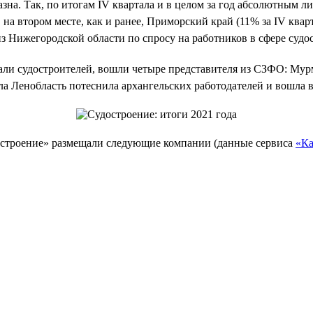
зна. Так, по итогам IV квартала и в целом за год абсолютным л
на втором месте, как и ранее, Приморский край (11% за IV кварта
из Нижегородской области по спросу на работников в сфере судо
скали судостроителей, вошли четыре представителя из СЗФО: Му
ла Ленобласть потеснила архангельских работодателей и вошла в
достроение» размещали следующие компании (данные сервиса
«Ка