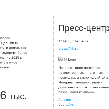
Пресс-цент
оторой
+7 (495) 974-64-27
 Цель hh.ru —
у, и делать так,
press@hh.ru
и содержит более
чение 2025 г.
оп-3 в мире
ников.
Использование логотипов
на электронных и печатных
носителях, а также на сайтах в
Интернет третьими лицами
допускается только с письменн
6
разрешения компании.
тыс.
Логотип
Брендбук