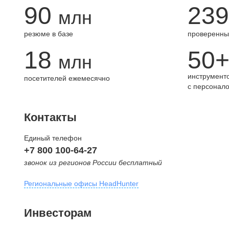
90
239
млн
резюме в базе
проверенны
18
50
млн
инструменто
посетителей ежемесячно
с персонал
Контакты
Единый телефон
+7 800 100-64-27
звонок из регионов России бесплатный
Региональные офисы HeadHunter
Москва
Инвесторам
внутригородская территория