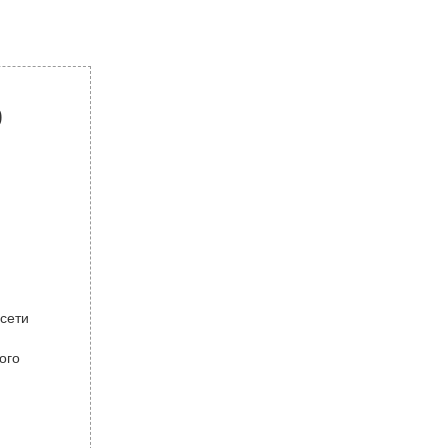
р
 сети
ого