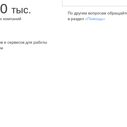
0
тыс.
По другим вопросам обращайт
х компаний
в раздел
«Помощь»
+
в и сервисов для работы
ом
Санкт-Петербург
Я
ул. Жуковского, д. 19, особняк
ул