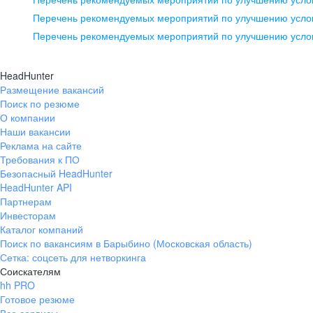
pr@ural.hh.ru
Перечень рекомендуемых мероприятий по улучшению услов
Перечень рекомендуемых мероприятий по улучшению усло
Новосибирск
ул. Большевистская, д. 35,
HeadHunter
помещение 21
Размещение вакансий
Поиск по резюме
+7 383 207-94-64
О компании
pr@nsk.hh.ru
Наши вакансии
Реклама на сайте
Требования к ПО
Безопасный HeadHunter
HeadHunter API
Партнерам
Инвесторам
Каталог компаний
Поиск по вакансиям в Барыбино (Московская область)
Сетка: соцсеть для нетворкинга
Соискателям
hh PRO
Готовое резюме