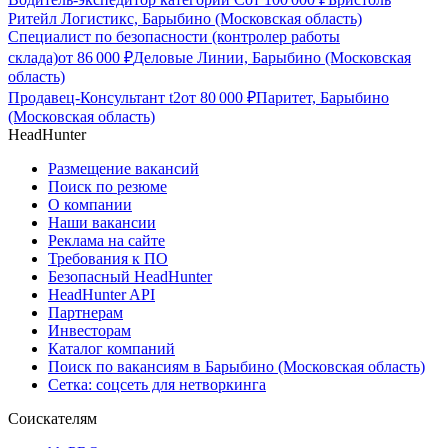
Ритейл Логистикс, Барыбино (Московская область)
Специалист по безопасности (контролер работы
склада)
от
86 000
₽
Деловые Линии, Барыбино (Московская
область)
Продавец-Консультант t2
от
80 000
₽
Паритет, Барыбино
(Московская область)
HeadHunter
Размещение вакансий
Поиск по резюме
О компании
Наши вакансии
Реклама на сайте
Требования к ПО
Безопасный HeadHunter
HeadHunter API
Партнерам
Инвесторам
Каталог компаний
Поиск по вакансиям в Барыбино (Московская область)
Сетка: соцсеть для нетворкинга
Соискателям