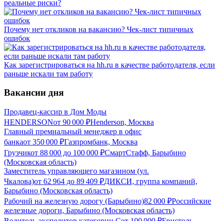
реальные риски?
Почему нет откликов на вакансию? Чек-лист типичных
ошибок
Как зарегистрироваться на hh.ru в качестве работодателя, если
раньше искали там работу
Вакансии дня
Продавец-кассир в Дом Моды
HENDERSON
от
90 000
₽
Henderson, Москва
Главный премиальный менеджер в офис
банка
от
350 000
₽
Газпромбанк, Москва
Грузчик
от
88 000
до
100 000
₽
СмартСтафф, Барыбино
(Московская область)
Заместитель управляющего магазином (ул.
Чкалова)
от
62 964
до
89 409
₽
ДИКСИ, группа компаний,
Барыбино (Московская область)
Рабочий на железную дорогу (Барыбино)
82 000
₽
Российские
железные дороги, Барыбино (Московская область)
Водитель-экспедитор категории С
от
100 000
₽
Бристоль